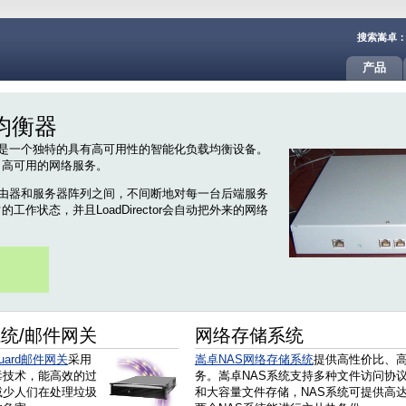
搜索嵩卓
产品
载均衡器
核心，它是一个独特的具有高可用性的智能化负载均衡设备。
、高可用的网络服务。
放置在路由器和服务器阵列之间，不间断地对每一台后端服务
作状态，并且LoadDirector会自动把外来的网络
。
系统/邮件网关
网络存储系统
ard邮件网关
采用
嵩卓NAS网络存储系统
提供高性价比、
毒技术，能高效的过
务。嵩卓NAS系统支持多种文件访问协
减少人们在处理垃圾
和大容量文件存储，NAS系统可提供高达